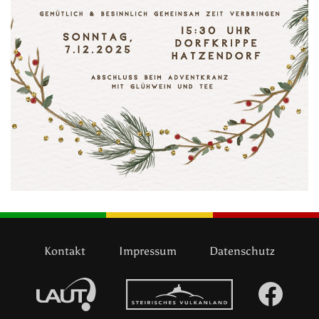
Kontakt
Impressum
Datenschutz
LAUT
Vulkanland
Face